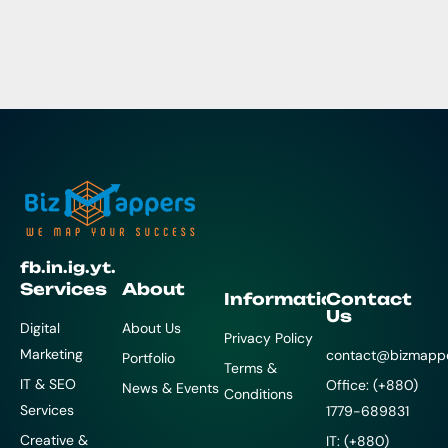
fb.
in.
ig.
yt.
Services
About
Information
Contact
Us
Digital
About Us
Privacy Policy
Marketing
contact@bizmapp
Portfolio
Terms &
IT & SEO
Office: (+880)
News & Events
Conditions
Services
1779-689831
Creative &
IT: (+880)