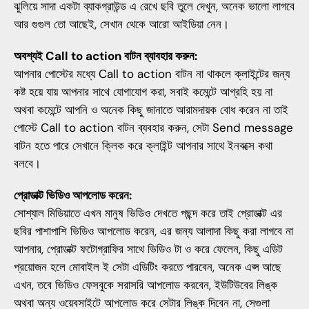
ঝুলিয়ে সাদা একটা ব্যাকগ্রাউন্ড এ রেখে ছবি তুলে দেখুন, অনেক ভালো লাগবে
আর গুগুল তো আছেই, সেখান থেকে আরো আইডিয়া নেন।
অবশ্যই Call to action বাটন ব্যাবহার করুন:
আপনার পোস্টের মধ্যে Call to action বাটন না থাকলে ক্লাইন্টের জন্য
কষ্ট হয়ে যায় আপনার সাথে যোগাযোগ করা, সবাই কমেন্টে আগ্রহি হয় না
অথবা কমেন্টে আপনি ও অনেক কিছু জানাতে আরামদায়ক বোধ করেন না তাই
পোস্টে Call to action বাটন ব্যবহার করুন, সেটা Send message
বাটন হতে পারে সেখানে ক্লিক করে ক্লাইন্ট আপনার সাথে ইনবক্সে কথা
বলবে।
প্রোডাক্ট ভিডিও আপলোড করেন:
সোশ্যাল মিডিয়াতে এখন মানুষ ভিডিও দেখতে পছন্দ করে তাই প্রোডাক্ট এর
ছবির পাশাপাশি ভিডিও আপলোড করেন, এর জন্য আলাদা কিছু করা লাগবে না
আপনার, প্রোডাক্ট ফটোগ্রাফির সাথে ভিডিও টা ও করে ফেলেন, কিছু এডিট
প্রয়োজন হলে মোবাইল ই সেটা এডিটিং করতে পারবেন, অনেক এপ্স আছে
এখন, তবে ভিডিও ফেসবুকে সরাসরি আপলোড করবেন, ইউটিউবের লিঙ্ক
অথবা অন্য ওয়েবসাইটে আপলোড করে সেটার লিঙ্ক দিবেন না, সেগুলা