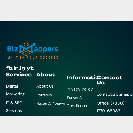
fb.
in.
ig.
yt.
Services
About
Information
Contact
Us
Digital
About Us
Privacy Policy
Marketing
contact@bizmapp
Portfolio
Terms &
IT & SEO
Office: (+880)
News & Events
Conditions
Services
1779-689831
Creative &
IT: (+880)
Branding
1896-016212